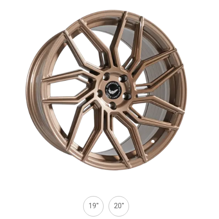
19''
20''