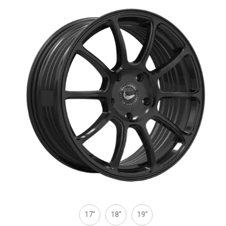
17''
18''
19''