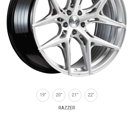
19''
20''
21''
22''
RAZZER