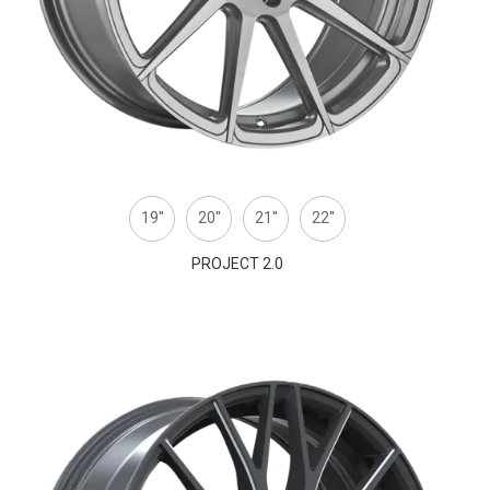
19''
20''
21''
22''
PROJECT 2.0